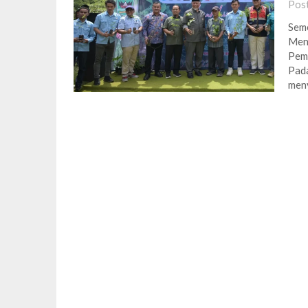
Pos
Seme
Men
Pemu
Pada
meny