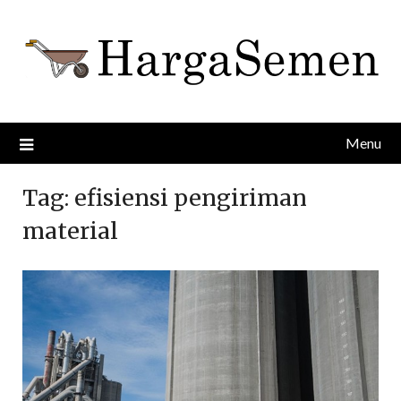
Skip
to
content
Menu
Tag:
efisiensi pengiriman
material