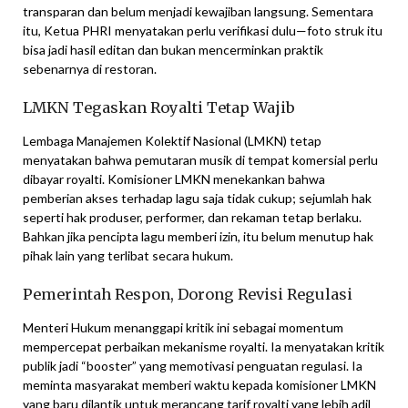
transparan dan belum menjadi kewajiban langsung. Sementara
itu, Ketua PHRI menyatakan perlu verifikasi dulu—foto struk itu
bisa jadi hasil editan dan bukan mencerminkan praktik
sebenarnya di restoran.
LMKN Tegaskan Royalti Tetap Wajib
Lembaga Manajemen Kolektif Nasional (LMKN) tetap
menyatakan bahwa pemutaran musik di tempat komersial perlu
dibayar royalti. Komisioner LMKN menekankan bahwa
pemberian akses terhadap lagu saja tidak cukup; sejumlah hak
seperti hak produser, performer, dan rekaman tetap berlaku.
Bahkan jika pencipta lagu memberi izin, itu belum menutup hak
pihak lain yang terlibat secara hukum.
Pemerintah Respon, Dorong Revisi Regulasi
Menteri Hukum menanggapi kritik ini sebagai momentum
mempercepat perbaikan mekanisme royalti. Ia menyatakan kritik
publik jadi “booster” yang memotivasi penguatan regulasi. Ia
meminta masyarakat memberi waktu kepada komisioner LMKN
yang baru dilantik untuk merancang tarif royalti yang lebih adil