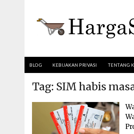
Skip
to
content
BLOG
KEBIJAKAN PRIVASI
TENTANG 
Tag:
SIM habis masa
Wa
Wa
Pr