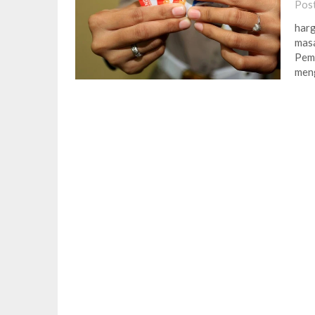
Pos
harg
masa
Pemi
meng