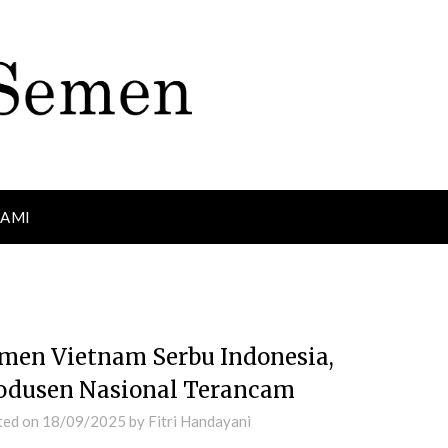
KAMI
men Vietnam Serbu Indonesia,
odusen Nasional Terancam
ted on
18/09/2025
by
Fitri Handayani