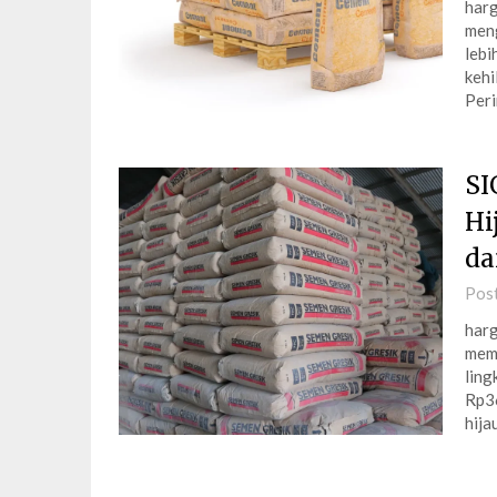
harg
meng
lebi
kehi
Peri
SI
Hi
da
Pos
harg
memp
ling
Rp36
hija