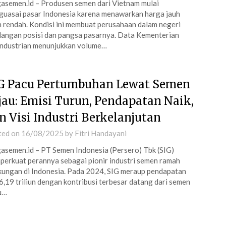
asemen.id – Produsen semen dari Vietnam mulai
uasai pasar Indonesia karena menawarkan harga jauh
h rendah. Kondisi ini membuat perusahaan dalam negeri
langan posisi dan pangsa pasarnya. Data Kementerian
ndustrian menunjukkan volume…
G Pacu Pertumbuhan Lewat Semen
jau: Emisi Turun, Pendapatan Naik,
n Visi Industri Berkelanjutan
ted on
16/08/2025
by
Fitri Handayani
asemen.id – PT Semen Indonesia (Persero) Tbk (SIG)
erkuat perannya sebagai pionir industri semen ramah
kungan di Indonesia. Pada 2024, SIG meraup pendapatan
,19 triliun dengan kontribusi terbesar datang dari semen
u…