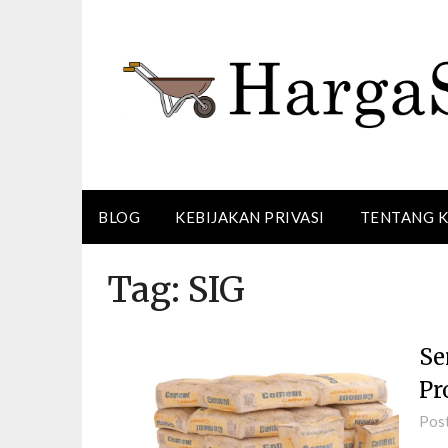
Skip
to
content
BLOG
KEBIJAKAN PRIVASI
TENTANG 
Tag:
SIG
Se
Pr
Pos