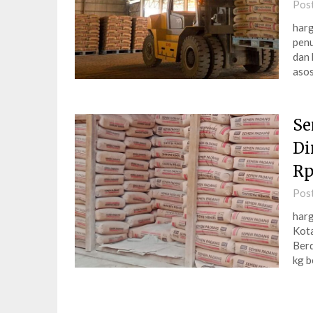
Pos
harg
penu
dan 
asos
Se
Di
Rp
Pos
harg
Kota
Berd
kg b