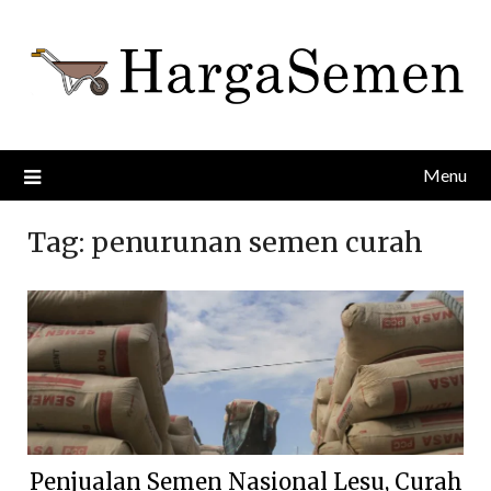
Skip
to
content
Menu
Tag:
penurunan semen curah
Penjualan Semen Nasional Lesu, Curah