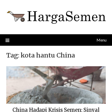
Skip
to
content
Menu
Tag:
kota hantu China
China Hadapi Krisis Semen: Sinyal