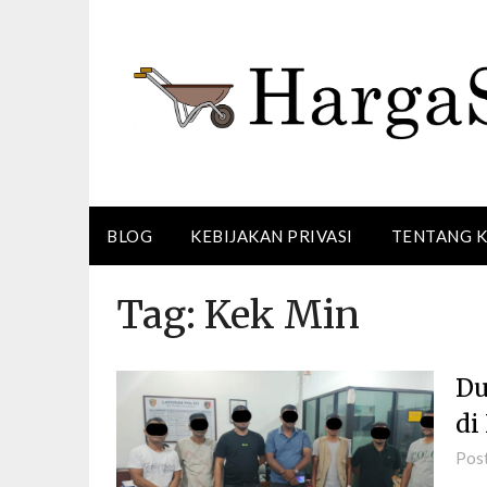
Skip
to
content
BLOG
KEBIJAKAN PRIVASI
TENTANG 
Tag:
Kek Min
Du
di
Pos