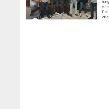
harg
memp
Per
vira