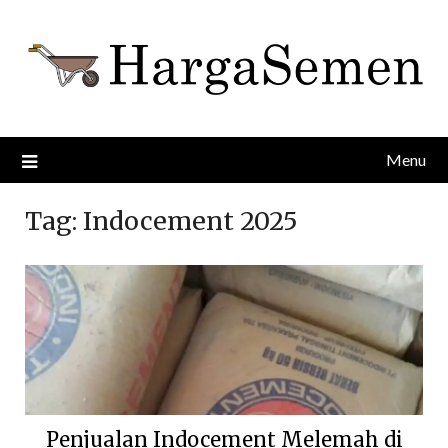
Skip
to
content
Menu
Tag:
Indocement 2025
Penjualan Indocement Melemah di