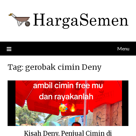
Skip
to
content
Menu
Tag:
gerobak cimin Deny
Kisah Deny, Penjual Cimin di