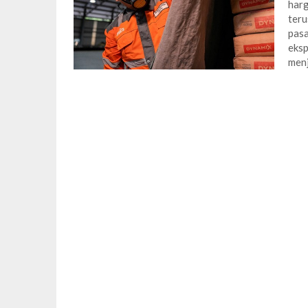
harg
teru
pasa
eksp
men