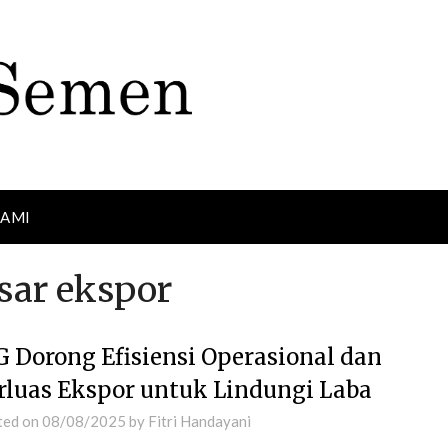
KAMI
asar ekspor
G Dorong Efisiensi Operasional dan
rluas Ekspor untuk Lindungi Laba
ted on
08/08/2025
by
Fitri Handayani