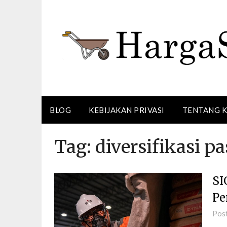
Skip
to
content
BLOG
KEBIJAKAN PRIVASI
TENTANG 
Tag:
diversifikasi p
SI
Pe
Pos