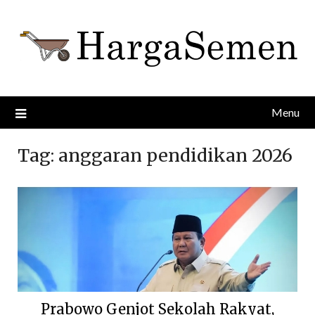
Skip
to
content
Menu
Tag:
anggaran pendidikan 2026
Prabowo Genjot Sekolah Rakyat,